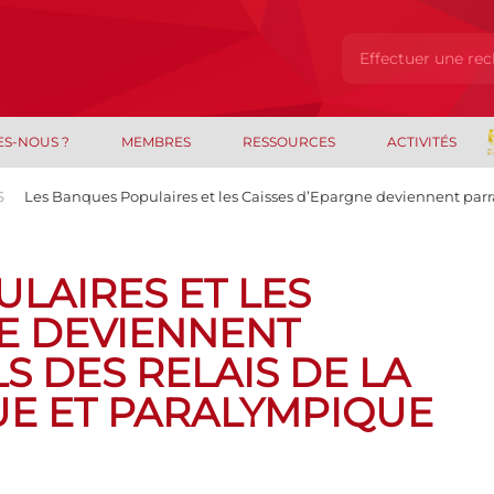
ES-NOUS ?
MEMBRES
RESSOURCES
ACTIVITÉS
S
Les Banques Populaires et les Caisses d’Epargne deviennent parra
LAIRES ET LES
NE DEVIENNENT
S DES RELAIS DE LA
E ET PARALYMPIQUE