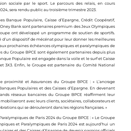
ion sociale par le sport. Le parcours des relais, en cours
s 2024, sera rendu public au troisième trimestre 2023.
s Banque Populaire, Caisse d’Epargne, Crédit Coopératif,
t Oney Bank sont partenaires premium des Jeux Olympiques
Groupe ont développé un programme de soutien de sportifs.
ié d’un dispositif de mécénat pour leur donner les meilleures
ux aux prochaines échéances olympiques et paralympiques de
ques du Groupe BPCE sont également partenaires depuis plus
nque Populaire est engagée dans la voile et le surf et Caisse
et 3X3. Enfin, le Groupe est partenaire du Comité National
e proximité et Assurances du Groupe BPCE : « L’ancrage
es Banques Populaires et des Caisses d’Epargne. En devenant
 grands réseaux bancaires du Groupe BPCE réaffirment leur
biliseront avec leurs clients, sociétaires, collaborateurs et
brations qui se dérouleront dans les régions françaises. »
 Paralympiques de Paris 2024 du Groupe BPCE : « Le Groupe
iques et Paralympiques de Paris 2024 est aujourd’hui un
laires et des Caisses d’Epargne de devenir parrains officiels