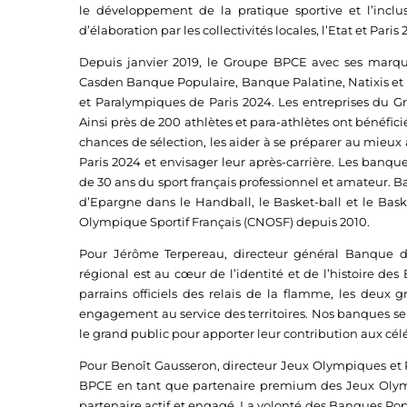
le développement de la pratique sportive et l’inclus
d’élaboration par les collectivités locales, l’Etat et Pari
Depuis janvier 2019, le Groupe BPCE avec ses marque
Casden Banque Populaire, Banque Palatine, Natixis e
et Paralympiques de Paris 2024. Les entreprises du 
Ainsi près de 200 athlètes et para-athlètes ont bénéfic
chances de sélection, les aider à se préparer au mie
Paris 2024 et envisager leur après-carrière. Les ban
de 30 ans du sport français professionnel et amateur. Ba
d’Epargne dans le Handball, le Basket-ball et le Bask
Olympique Sportif Français (CNOSF) depuis 2010.
Pour Jérôme Terpereau, directeur général Banque d
régional est au cœur de l’identité et de l’histoire d
parrains officiels des relais de la flamme, les deux
engagement au service des territoires. Nos banques se mo
le grand public pour apporter leur contribution aux célé
Pour Benoît Gausseron, directeur Jeux Olympiques et
BPCE en tant que partenaire premium des Jeux Olymp
partenaire actif et engagé. La volonté des Banques Popu