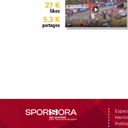
Espac
Menti
Politi