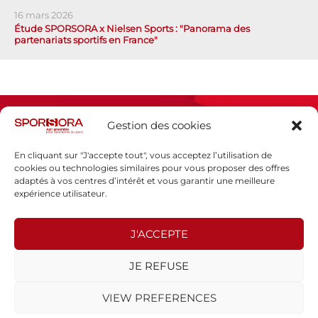
16 mars 2026
Étude SPORSORA x Nielsen Sports : "Panorama des
partenariats sportifs en France"
Gestion des cookies
En cliquant sur "J'accepte tout", vous acceptez l’utilisation de
cookies ou technologies similaires pour vous proposer des offres
adaptés à vos centres d’intérêt et vous garantir une meilleure
Espace presse
expérience utilisateur.
Mentions légales
Politique de confidentialité
J'ACCEPTE
SPORSORA
JE REFUSE
130 rue de Lourmel
75015 PARIS
VIEW PREFERENCES
sporsora@sporsora.com