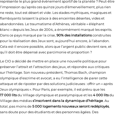
représente le plus grand évènement sportif de la planète ? Peut-être
l’impression qu’après ces quinze jours d’émerveillement, plus rien
ne reste, tout est désert et vide. Les stades mythiques, magiques et
flamboyants laissent la place à des enceintes désertes, vides et
abandonnées. Le traumatisme d’Athènes, véritable « éléphant
blanc » depuis les Jeux de 2004, a énormément marqué les esprits.
Dans ce pays marqué par la crise,
90% des installations
construites
pour la réalisation des Jeux sont, aujourd’hui encore, à l’abandon.
Cela est-il encore possible, alors que l’argent public devient rare, et
qu’il doit être dépensé avec parcimonie et proportion ?
Le CIO a décidé de mettre en place une nouvelle politique pour
préserver l’attrait et l’attraction des jeux, et répondre aux critiques
sur l’héritage. Son nouveau président, Thomas Bach, champion
olympique d’escrime et avocat, a eu l’intelligence de parer cette
attaque et de riposter par des solutions judicieuses : offrir un « après
Jeux olympiques ». Pour Paris, par exemple, il est prévu que les
17 000 lits
du Village olympique et paralympique et les
4 000 lits
du
Village des médias
s’inscrivent dans la dynamique d’héritage
. Au
total, pas moins de
5 000 logements nouveaux seront redéployés
,
sans doute pour des étudiants et des personnes âgées. Des