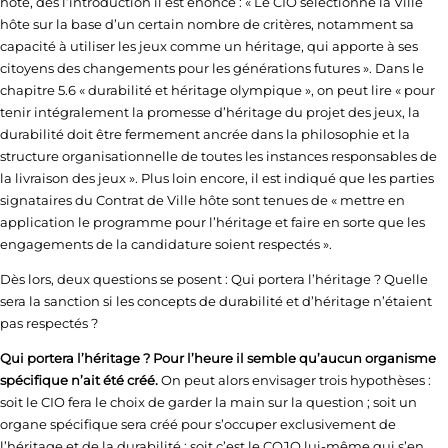
hôte, dès l’introduction il est énoncé : « Le CIO sélectionne la Ville
hôte sur la base d’un certain nombre de critères, notamment sa
capacité à utiliser les jeux comme un héritage, qui apporte à ses
citoyens des changements pour les générations futures ». Dans le
chapitre 5.6 « durabilité et héritage olympique », on peut lire « pour
tenir intégralement la promesse d’héritage du projet des jeux, la
durabilité doit être fermement ancrée dans la philosophie et la
structure organisationnelle de toutes les instances responsables de
la livraison des jeux ». Plus loin encore, il est indiqué que les parties
signataires du Contrat de Ville hôte sont tenues de « mettre en
application le programme pour l’héritage et faire en sorte que les
engagements de la candidature soient respectés ».
Dès lors, deux questions se posent : Qui portera l’héritage ? Quelle
sera la sanction si les concepts de durabilité et d’héritage n’étaient
pas respectés ?
Qui portera l’héritage ? Pour l’heure il semble qu’aucun organisme
spécifique n’ait été créé.
On peut alors envisager trois hypothèses :
soit le CIO fera le choix de garder la main sur la question ; soit un
organe spécifique sera créé pour s’occuper exclusivement de
l’héritage et de la durabilité ; soit c’est le COJO lui-même qui s’en