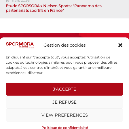
16 mars 2026
Étude SPORSORA x Nielsen Sports : "Panorama des
partenariats sportifs en France"
Gestion des cookies
En cliquant sur "J'accepte tout", vous acceptez l’utilisation de
cookies ou technologies similaires pour vous proposer des offres
adaptés à vos centres d’intérêt et vous garantir une meilleure
Espace presse
expérience utilisateur.
Mentions légales
Politique de confidentialité
J'ACCEPTE
SPORSORA
JE REFUSE
130 rue de Lourmel
75015 PARIS
VIEW PREFERENCES
sporsora@sporsora.com
Site réalisé par
WEB Stratégies
- © 2026 Tous droits réservés.
Politique de confidentialité