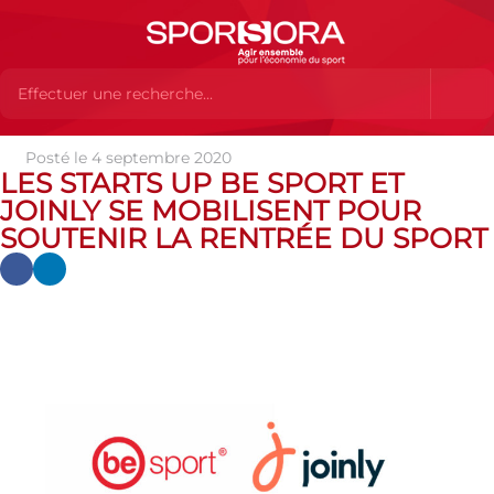
Posté le 4 septembre 2020
Actualités
Actualités
Actualités des MEMBRES
LES
LES STARTS UP BE SPORT ET
STARTS UP BE SPORT ET JOINLY SE MOBILISENT POUR SOUTENIR
JOINLY SE MOBILISENT POUR
LA RENTRÉE DU SPORT
SOUTENIR LA RENTRÉE DU SPORT