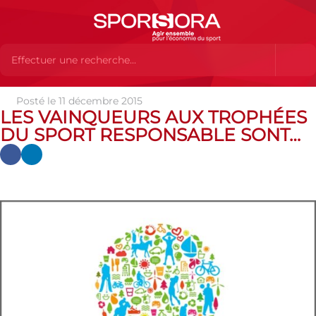
Posté le 11 décembre 2015
Actualités
Actualités
Actualités des MEMBRES
Les
LES VAINQUEURS AUX TROPHÉES
vainqueurs aux Trophées du Sport Responsable sont…
DU SPORT RESPONSABLE SONT…