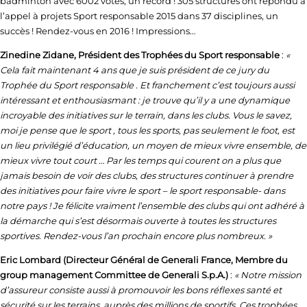
badminton avec 6002 votes, un record ! 305 structures ont répondu à
l’appel à projets Sport responsable 2015 dans 37 disciplines, un
succès ! Rendez-vous en 2016 ! Impressions…
Zinedine Zidane, Président des Trophées du Sport responsable
:
«
Cela fait maintenant 4 ans que je suis président de ce jury du
Trophée du Sport responsable . Et franchement c’est toujours aussi
intéressant et enthousiasmant : je trouve qu’il y a une dynamique
incroyable des initiatives sur le terrain, dans les clubs. Vous le savez,
moi je pense que le sport , tous les sports, pas seulement le foot, est
un lieu privilégié d’éducation, un moyen de mieux vivre ensemble, de
mieux vivre tout court … Par les temps qui courent on a plus que
jamais besoin de voir des clubs, des structures continuer à prendre
des initiatives pour faire vivre le sport – le sport responsable- dans
notre pays ! Je félicite vraiment l’ensemble des clubs qui ont adhéré à
la démarche qui s’est désormais ouverte à toutes les structures
sportives. Rendez-vous l’an prochain encore plus nombreux. »
Eric Lombard (Directeur Général de Generali France, Membre du
group management Committee de Generali S.p.A.)
:
« Notre mission
d’assureur consiste aussi à promouvoir les bons réflexes santé et
sécurité sur les terrains, auprès des millions de sportifs. Ces trophées