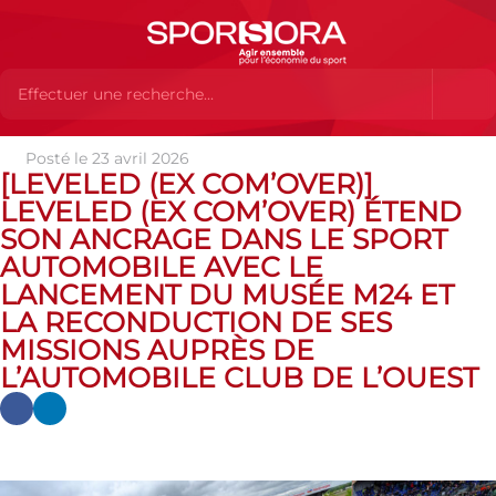
Posté le 23 avril 2026
Actualités
Actualités
Actualités des MEMBRES
[LEVELED (EX COM’OVER)]
[LEVELED (ex Com’Over)] LEVELED (ex Com’Over) étend son
LEVELED (EX COM’OVER) ÉTEND
ancrage dans le sport automobile avec le lancement du Musée M24
et la reconduction de ses missions auprès de l’Automobile Club de
SON ANCRAGE DANS LE SPORT
l’Ouest
AUTOMOBILE AVEC LE
LANCEMENT DU MUSÉE M24 ET
LA RECONDUCTION DE SES
MISSIONS AUPRÈS DE
L’AUTOMOBILE CLUB DE L’OUEST