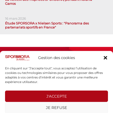
Garros
16 mars 2026
Étude SPORSORA x Nielsen Sports : "Panorama des
partenariats sportifs en France"
Gestion des cookies
En cliquant sur "J'accepte tout", vous acceptez l’utilisation de
cookies ou technologies similaires pour vous proposer des offres
adaptés à vos centres d’intérêt et vous garantir une meilleure
Espace presse
expérience utilisateur.
Mentions légales
Politique de confidentialité
J'ACCEPTE
SPORSORA
JE REFUSE
130 rue de Lourmel