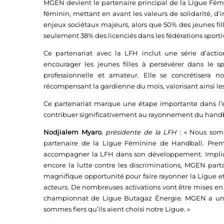
MGEN devient le partenaire principal de la Ligue Fémin
féminin, mettant en avant les valeurs de solidarité, 
enjeux sociétaux majeurs, alors que 50% des jeunes fil
seulement 38% des licenciés dans les fédérations sport
Ce partenariat avec la LFH inclut une série d’action
encourager les jeunes filles à persévérer dans le 
professionnelle et amateur. Elle se concrétiser
récompensant la gardienne du mois, valorisant ainsi les
Ce partenariat marque une étape importante dans l
contribuer significativement au rayonnement du handb
Nodjialem Myaro
,
présidente de la LFH
: « Nous som
partenaire de la Ligue Féminine de Handball. Prem
accompagner la LFH dans son développement. Impliqué
encore la lutte contre les discriminations, MGEN pa
magnifique opportunité pour faire rayonner la Ligue et 
acteurs. De nombreuses activations vont être mises en p
championnat de Ligue Butagaz Énergie. MGEN a une v
sommes fiers qu’ils aient choisi notre Ligue. »