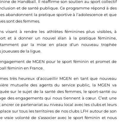
ine de Handball. Il réaffirme son soutien au sport collectif
d’inclusion et de santé publique. Ce programme répond à des
les abandonnent la pratique sportive à l’adolescence et que
ives sont des femmes.
s visant à rendre les athlètes féminines plus visibles, à
sport et à donner un nouvel élan à la pratique féminine,
a notamment par la mise en place d’un nouveau trophée
 joueuses de la ligue.
’engagement de MGEN pour le sport féminin et promet de
all féminin en France.
mes très heureux d’accueillir MGEN en tant que nouveau
ière mutuelle des agents du service public, la MGEN va
e sur le sujet de la santé des femmes, le sport-santé ou
rtage des engagements qui nous tiennent à cœur. C’est une
ancrer ce partenariat au niveau local avec les clubs et leurs
lace sur tous les territoires de nos clubs LFH autour de son
raie volonté de s’associer avec le sport féminin et nous