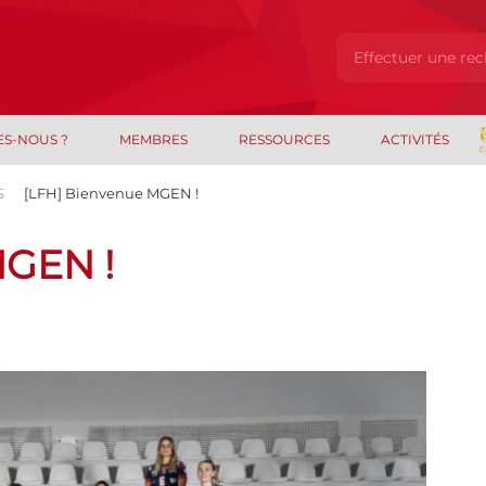
ES-NOUS ?
MEMBRES
RESSOURCES
ACTIVITÉS
S
[LFH] Bienvenue MGEN !
GEN !