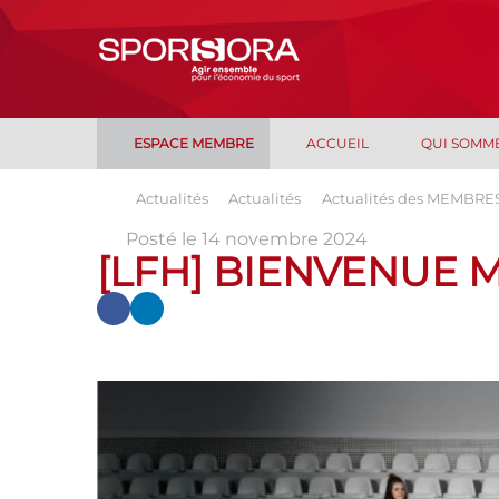
ESPACE MEMBRE
ACCUEIL
QUI SOMM
Actualités
Actualités
Actualités des MEMBRE
Posté le 14 novembre 2024
[LFH] BIENVENUE M