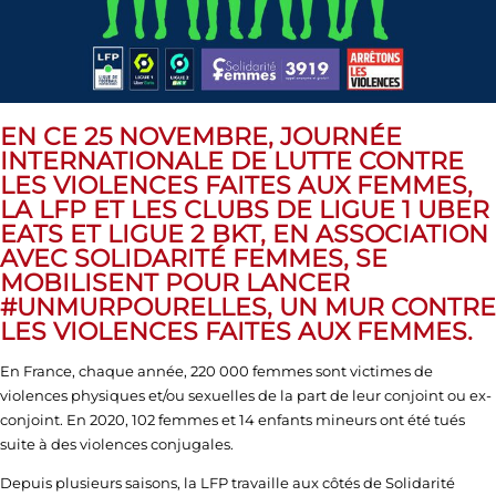
EN CE 25 NOVEMBRE, JOURNÉE
INTERNATIONALE DE LUTTE CONTRE
LES VIOLENCES FAITES AUX FEMMES,
LA LFP ET LES CLUBS DE LIGUE 1 UBER
EATS ET LIGUE 2 BKT, EN ASSOCIATION
AVEC SOLIDARITÉ FEMMES, SE
MOBILISENT POUR LANCER
#UNMURPOURELLES, UN MUR CONTRE
LES VIOLENCES FAITES AUX FEMMES.
En France, chaque année, 220 000 femmes sont victimes de
violences physiques et/ou sexuelles de la part de leur conjoint ou ex-
conjoint. En 2020, 102 femmes et 14 enfants mineurs ont été tués
suite à des violences conjugales.
Depuis plusieurs saisons, la LFP travaille aux côtés de Solidarité