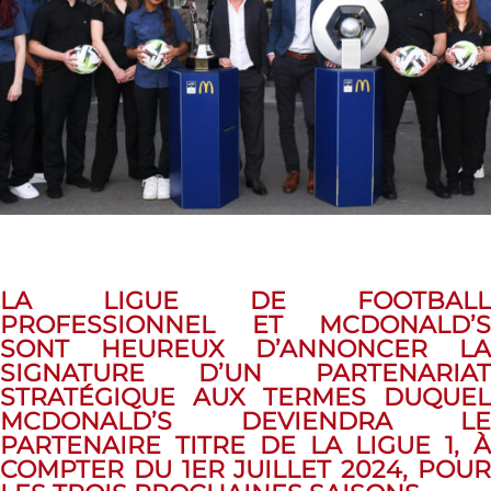
LA LIGUE DE FOOTBALL
PROFESSIONNEL ET MCDONALD’S
SONT HEUREUX D’ANNONCER LA
SIGNATURE D’UN PARTENARIAT
STRATÉGIQUE AUX TERMES DUQUEL
MCDONALD’S DEVIENDRA LE
PARTENAIRE TITRE DE LA LIGUE 1, À
COMPTER DU 1ER JUILLET 2024, POUR