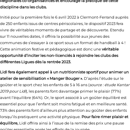
Régionales co-organisatrices et encourage la pratique de cette
discipline dans les clubs.
Initié pour la première fois le 6 avril 2022 à Clermont-Ferrand auprès
de 250 enfants issus de centres périscolaires, le dispositif 2023 fera
vivre de véritables moments de partage et de découverte. Etendu
sur 11 nouvelles dates, il offrira la possibilité aux jeunes des
communes de s’essayer à ce sport sous un format de handball à 4 !
Cette animation festive et pédagogique est donc une
véritable
opportunité d’inciter les non-licenciés à rejoindre les clubs des
différentes Ligues dès la rentrée 2023.
Lidl fera également appel à un nutritionniste sportif pour animer un
atelier de sensibilisation « Manger Bouger ».
D’après l’étude sur le
goûter et le sport chez les enfants de 5 à 16 ans (
source : étude Kantar
2019 pour Lidl
), les parents font davantage primer le plaisir (77%)
avant l’équilibre (64%). Or, le sport associé à un goûter équilibré est
essentiel pour que l’enfant soit moins fatigué et en meilleure santé.
73% des parents font d’ailleurs plus attention au goûter des enfants
lorsqu’ils pratiquent une activité physique.
Pour faire rimer plaisir et
équilibre,
Lidl offrira ainsi à l’issue de la remise des prix une pause
goûter essentielle après les efforts de la journée.