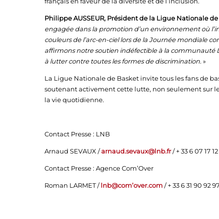
français en faveur de la diversité et de l’inclusion.
Philippe AUSSEUR, Président de la Ligue Nationale de
engagée dans la promotion d’un environnement où l’inclu
couleurs de l’arc-en-ciel lors de la Journée mondiale co
affirmons notre soutien indéfectible à la communauté 
à lutter contre toutes les formes de discrimination.
»
La Ligue Nationale de Basket invite tous les fans de ba
soutenant activement cette lutte, non seulement sur le
la vie quotidienne.
Contact Presse : LNB
Arnaud SEVAUX /
arnaud.sevaux@lnb.fr
/ + 33 6 07 17 12
Contact Presse : Agence Com’Over
Roman LARMET /
lnb@com’over.com
/ + 33 6 31 90 92 9