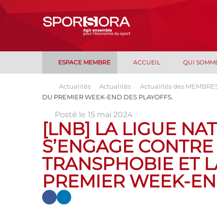
ESPACE MEMBRE
ACCUEIL
QUI SOMM
Actualités
Actualités
Actualités des MEMBRE
DU PREMIER WEEK-END DES PLAYOFFS.
Posté le 15 mai 2024
[LNB] LA LIGUE NA
S’ENGAGE CONTRE
TRANSPHOBIE ET L
PREMIER WEEK-EN