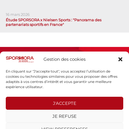
16 mars 2026
Étude SPORSORA x Nielsen Sports : "Panorama des
partenariats sportifs en France"
Gestion des cookies
En cliquant sur "J'accepte tout", vous acceptez l’utilisation de
cookies ou technologies similaires pour vous proposer des offres
adaptés à vos centres d’intérêt et vous garantir une meilleure
Espace presse
expérience utilisateur.
Mentions légales
Politique de confidentialité
J'ACCEPTE
SPORSORA
JE REFUSE
130 rue de Lourmel
75015 PARIS