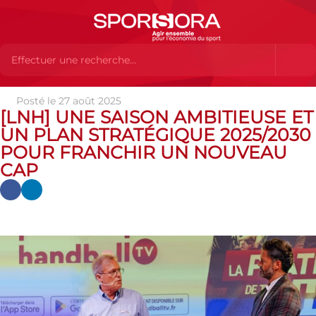
Posté le 27 août 2025
Actualités
Actualités
Actualités des MEMBRES
[LNH]
[LNH] UNE SAISON AMBITIEUSE ET
Une saison ambitieuse et un plan stratégique 2025/2030 pour
UN PLAN STRATÉGIQUE 2025/2030
franchir un nouveau cap
POUR FRANCHIR UN NOUVEAU
CAP