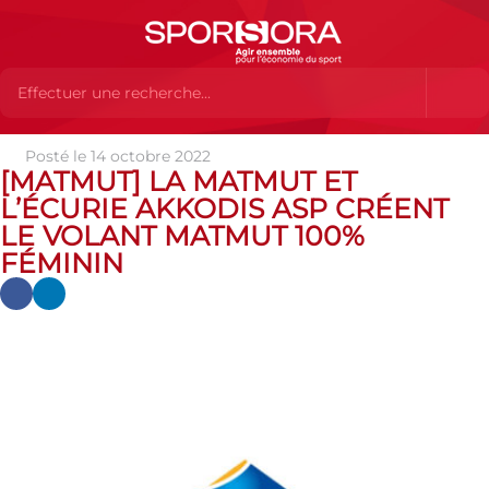
Posté le 14 octobre 2022
Actualités
Actualités
Actualités des MEMBRES
[MATMUT] LA MATMUT ET
[MATMUT] La Matmut et l’écurie AKKODIS ASP créent le Volant
L’ÉCURIE AKKODIS ASP CRÉENT
Matmut 100% Féminin
LE VOLANT MATMUT 100%
FÉMININ