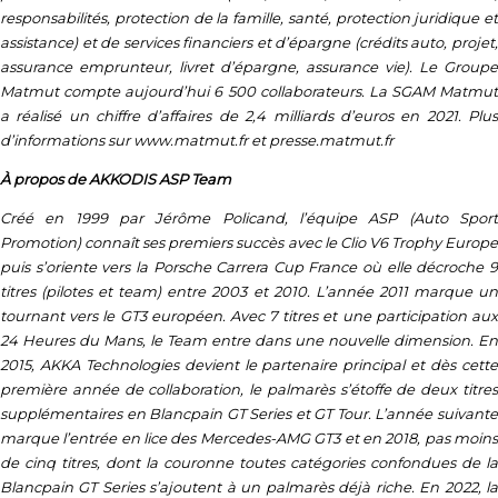
responsabilités, protection de la famille, santé, protection juridique et
assistance) et de services financiers et d’épargne (crédits auto, projet,
assurance emprunteur, livret d’épargne, assurance vie). Le Groupe
Matmut compte aujourd’hui 6 500 collaborateurs. La SGAM Matmut
a réalisé un chiffre d’affaires de 2,4 milliards d’euros en 2021. Plus
d’informations sur www.matmut.fr et presse.matmut.fr
À propos de AKKODIS ASP Team
Créé en 1999 par Jérôme Policand, l’équipe ASP (Auto Sport
Promotion) connaît ses premiers succès avec le Clio V6 Trophy Europe
puis s’oriente vers la Porsche Carrera Cup France où elle décroche 9
titres (pilotes et team) entre 2003 et 2010. L’année 2011 marque un
tournant vers le GT3 européen. Avec 7 titres et une participation aux
24 Heures du Mans, le Team entre dans une nouvelle dimension. En
2015, AKKA Technologies devient le partenaire principal et dès cette
première année de collaboration, le palmarès s’étoffe de deux titres
supplémentaires en Blancpain GT Series et GT Tour. L’année suivante
marque l’entrée en lice des Mercedes-AMG GT3 et en 2018, pas moins
de cinq titres, dont la couronne toutes catégories confondues de la
Blancpain GT Series s’ajoutent à un palmarès déjà riche. En 2022, la