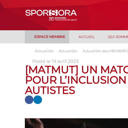
ESPACE MEMBRE
ACCUEIL
QUI SOMM
Actualités
Actualités
Actualités des MEMBRE
Posté le 19 avril 2023
[MATMUT] UN MAT
POUR L’INCLUSION
AUTISTES