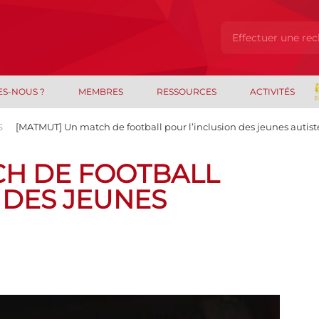
ES-NOUS ?
MEMBRES
RESSOURCES
ACTIVITÉS
S
[MATMUT] Un match de football pour l’inclusion des jeunes autist
CH DE FOOTBALL
 DES JEUNES