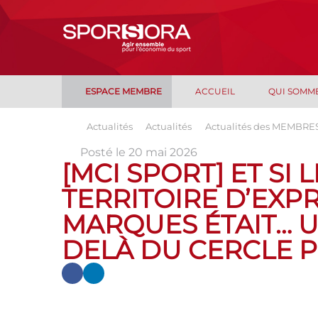
ESPACE MEMBRE
ACCUEIL
QUI SOMM
Actualités
Actualités
Actualités des MEMBRE
Posté le 20 mai 2026
[MCI SPORT] ET SI
TERRITOIRE D’EXP
MARQUES ÉTAIT… U
DELÀ DU CERCLE P