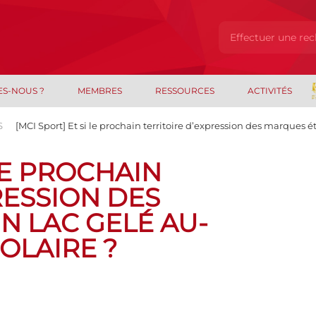
ES-NOUS ?
MEMBRES
RESSOURCES
ACTIVITÉS
S
[MCI Sport] Et si le prochain territoire d’expression des marques é
 LE PROCHAIN
RESSION DES
N LAC GELÉ AU-
OLAIRE ?