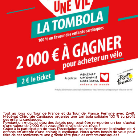
Tout au long du Tour de France et du Tour de France Femme avec Zwift,
Mécénat Chirurgie Cardiaque organise une tombola solidaire 100 % au profit
des enfants cardiaques.
Pendant un mois, achetez des tickets pour peut-être remporter un bon d’achat
d’une valeur de 2 000 € et vous offrir le vélo de vos rêves !
Grâce à la participation de tous, l’Association souhaite financer l’opération de 4
enfants en attente d’une chirurgie cardiaque. Nous avons besoin de vous pour
faire de cet anniversaire une grande fête pour les enfants cardiaques !