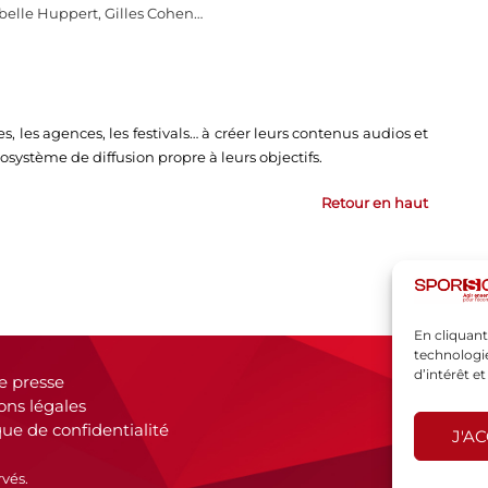
sabelle Huppert, Gilles Cohen…
 les agences, les festivals… à créer leurs contenus audios et
cosystème de diffusion propre à leurs objectifs.
Retour en haut
En cliquant
technologie
d’intérêt e
e presse
ons légales
que de confidentialité
J'A
rvés.