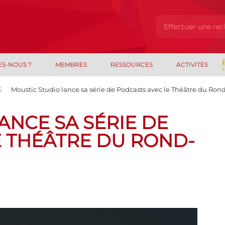
ES-NOUS ?
MEMBRES
RESSOURCES
ACTIVITÉS
S
Moustic Studio lance sa série de Podcasts avec le Théâtre du Ron
ANCE SA SÉRIE DE
E THÉÂTRE DU ROND-