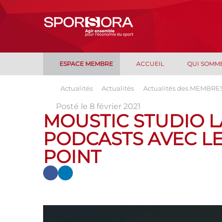
ESPACE MEMBRE
ACCUEIL
QUI SOMM
Actualités
Actualités
Actualités des MEMBRE
Posté le 8 février 2021
MOUSTIC STUDIO L
PODCASTS AVEC L
POINT