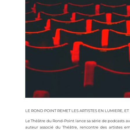
LE ROND POINT REMET LES ARTISTES EN LUMIERE, ET
Le Théâtre du Rond-Point lance sa série de podcasts av
auteur associé du Théâtre, rencontre des artistes 