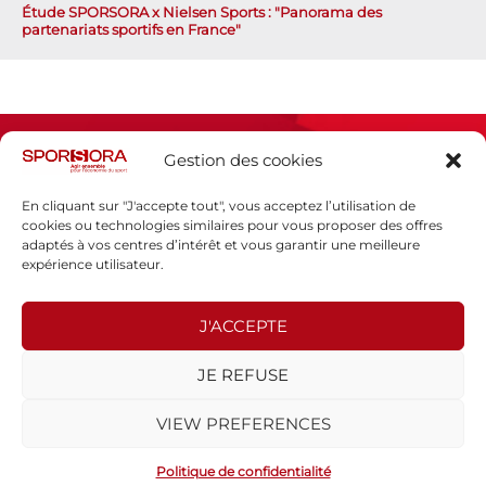
Étude SPORSORA x Nielsen Sports : "Panorama des
partenariats sportifs en France"
Gestion des cookies
En cliquant sur "J'accepte tout", vous acceptez l’utilisation de
cookies ou technologies similaires pour vous proposer des offres
adaptés à vos centres d’intérêt et vous garantir une meilleure
Espace presse
expérience utilisateur.
Mentions légales
Politique de confidentialité
J'ACCEPTE
SPORSORA
JE REFUSE
130 rue de Lourmel
75015 PARIS
VIEW PREFERENCES
sporsora@sporsora.com
Site réalisé par
WEB Stratégies
- © 2026 Tous droits réservés.
Politique de confidentialité