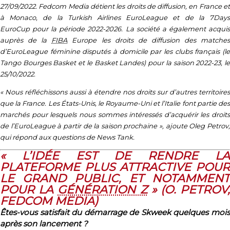
27/09/2022. Fedcom Media détient les droits de diffusion, en France et
à Monaco, de la Turkish Airlines EuroLeague et de la 7Days
EuroCup pour la période 2022-2026. La société a également acquis
auprès de la
FIBA
Europe les droits de diffusion des matche
d’EuroLeague féminine disputés à domicile par les clubs français (le
Tango Bourges Basket et le Basket Landes) pour la saison 2022-23, le
25/10/2022.
« Nous réfléchissons aussi à étendre nos droits sur d’autres territoires
que la France. Les États-Unis, le Royaume-Uni et l’Italie font partie des
marchés pour lesquels nous sommes intéressés d’acquérir les droits
de l’EuroLeague à partir de la saison prochaine », ajoute Oleg Petrov,
qui répond aux questions de News Tank.
« L’IDÉE EST DE RENDRE LA
PLATEFORME PLUS ATTRACTIVE POUR
LE GRAND PUBLIC, ET NOTAMMENT
POUR LA
GÉNÉRATION Z
» (O. PETROV
FEDCOM MEDIA)
Êtes-vous satisfait du démarrage de Skweek quelques mois
après son lancement ?