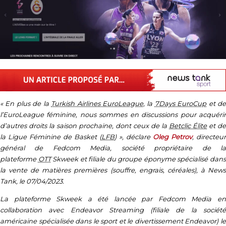
« En plus de la
Turkish Airlines EuroLeague
, la
7Days EuroCup
et d
l’EuroLeague féminine, nous sommes en discussions pour acquérir
d’autres droits la saison prochaine, dont ceux de la
Betclic Élite
et de
la Ligue Féminine de Basket (
LFB
) », déclare
Oleg Petrov
, directeur
général de Fedcom Media, société propriétaire de la
plateforme
OTT
Skweek et filiale du groupe éponyme spécialisé dan
la vente de matières premières (souffre, engrais, céréales), à News
Tank, le 07/04/2023.
La plateforme Skweek a été lancée par Fedcom Media en
collaboration avec Endeavor Streaming (filiale de la société
américaine spécialisée dans le sport et le divertissement Endeavor) le