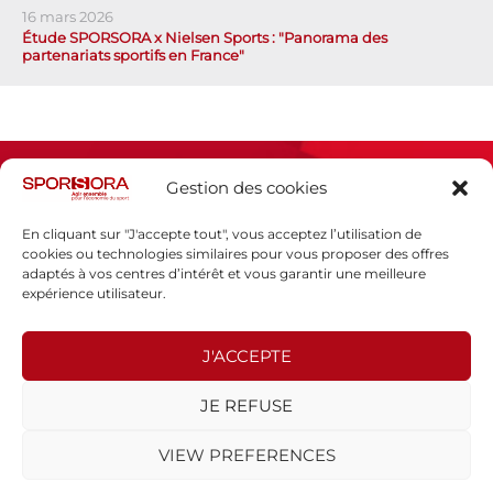
16 mars 2026
Étude SPORSORA x Nielsen Sports : "Panorama des
partenariats sportifs en France"
Gestion des cookies
En cliquant sur "J'accepte tout", vous acceptez l’utilisation de
cookies ou technologies similaires pour vous proposer des offres
adaptés à vos centres d’intérêt et vous garantir une meilleure
Espace presse
expérience utilisateur.
Mentions légales
Politique de confidentialité
J'ACCEPTE
SPORSORA
JE REFUSE
130 rue de Lourmel
75015 PARIS
VIEW PREFERENCES
sporsora@sporsora.com