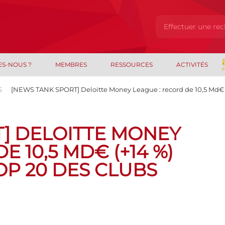
ES-NOUS ?
MEMBRES
RESSOURCES
ACTIVITÉS
S
[NEWS TANK SPORT] Deloitte Money League : record de 10,5 Md€ (+
] DELOITTE MONEY
E 10,5 MD€ (+14 %)
OP 20 DES CLUBS