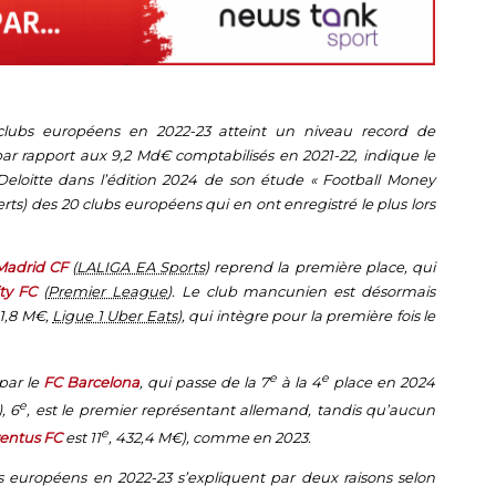
clubs européens en 2022-23 atteint un niveau record de
par rapport aux 9,2 Md€ comptabilisés en 2021-22, indique le
Deloitte dans l’édition 2024 de son étude « Football Money
erts) des 20 clubs européens qui en ont enregistré le plus lors
Madrid CF
(
LALIGA EA Sports
) reprend la première place, qui
ty FC
(
Premier League
). Le club mancunien est désormais
1,8 M€,
Ligue 1 Uber Eats
), qui intègre pour la première fois le
e
e
 par le
FC Barcelona
, qui passe de la 7
à la 4
place en 2024
e
, 6
, est le premier représentant allemand, tandis qu’aucun
e
entus FC
est 11
, 432,4 M€), comme en 2023.
s européens en 2022-23 s’expliquent par deux raisons selon