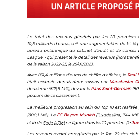
Le total des revenus générés par les 20 premiers 
10,5 milliards d’euros, soit une augmentation de 14 % 
bureau britannique du cabinet d’audit et de conseil 
League » qui présente le détail des revenus (hors transf
de la saison 2022-23, le 25/01/2023.
Avec 831,4 millions d’euros de chiffre d’affaires, le
Real 
était occupée depuis deux saisons par
Manchester Ci
deuxième (825,9 M€), devant le
Paris Saint-Germain
(80
podium de ce classement.
La meilleure progression au sein du Top 10 est réalisée
(800,1 M€). Le
FC Bayern Munich
(
Bundesliga
, 744 M€)
club de
Serie A TIM
ne figure dans les 10 premiers (le
Juv
Les revenus record enregistrés par le Top 20 des club