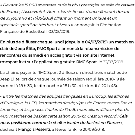
« Devant les 15 000 spectateurs de la plus prestigieuse salle de basket
de France, l’AccorHotels Arena, les six finales s’enchaîneront durant
deux jours (10 et 11/05/2019) offrant un moment unique et un
spectacle sportif de très haut niveau »
, annonçait la Fédération
Française de Basketball, 03/05/2019.
En plus de diffuser chaque lundi (depuis le 04/03/2019) un match en
clair de Jeep Élite, RMC Sport a annoncé la retransmission de
rencontres du samedi en accès gratuit via son site internet
rmcsport.fr et sur l’application gratuite RMC Sport
, le 22/03/2019.
La chaîne payante RMC Sport 2 diffuse en direct trois matches de
Jeep Élite lors de chaque journée de saison régulière 2018-19 (le
samedi à 18 h 30, le dimanche à 18 h 30 et le lundi à 20 h 45).
«
Entre les matches des équipes françaises en Eurocup, les affiches
d’Euroligue, la LFB, les matches des équipes de France masculine et
féminine, et les phases finales de Pro B, nous allons diffuser plus de
400 matches de basket cette saison 2018-19. C’est un record !
Cela
nous positionne comme la chaîne leader du basket en France
»,
déclarait
François Pesenti
, à News Tank, le 20/09/2018.