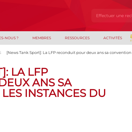
ES-NOUS ?
MEMBRES
RESSOURCES
ACTIVITÉS
S
[News Tank Sport]: La LFP reconduit pour deux ans sa convention 
: LA LFP
DEUX ANS SA
LES INSTANCES DU