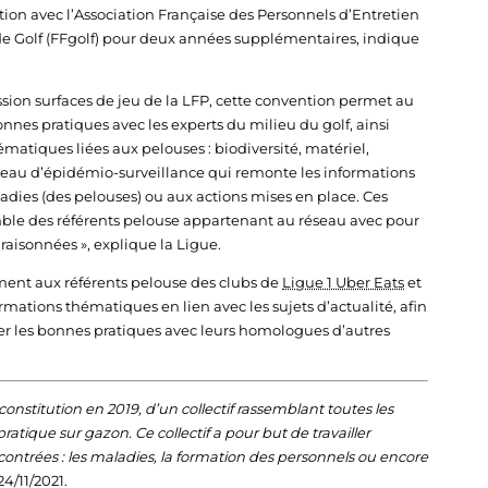
ion avec l’Association Française des Personnels d’Entretien
 de Golf (FFgolf) pour deux années supplémentaires, indique
sion surfaces de jeu de la LFP, cette convention permet au
nnes pratiques avec les experts du milieu du golf, ainsi
tiques liées aux pelouses : biodiversité, matériel,
 réseau d’épidémio-surveillance qui remonte les informations
adies (des pelouses) ou aux actions mises en place. Ces
ble des référents pelouse appartenant au réseau avec pour
 raisonnées », explique la Ligue.
ement aux référents pelouse des clubs de
Ligue 1 Uber Eats
et
ations thématiques en lien avec les sujets d’actualité, afin
ager les bonnes pratiques avec leurs homologues d’autres
onstitution en 2019, d’un collectif rassemblant toutes les
ratique sur gazon. Ce collectif a pour but de travailler
trées : les maladies, la formation des personnels ou encore
24/11/2021.