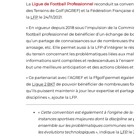
La
Ligue de Football Professionnel
reconduit sa convent
des Terrains de Golf (AGREF) et la Fédération Française
la
LFP
le 24/11/2021.
« En vigueur depuis 2018 sous l’impulsion de la Commis
football professionnel de bénéficier d’un échange de bo
qu’un partage de connaissances sur de nombreuses théma
arrosage, etc. Elle permet aussi à la LFP d’intégrer le
du terrain concernant les problématiques liées aux mal
informations sont compilées et redescendues à l’ensem
but une meilleure anticipation et des actions ciblées et
« Ce partenariat avec l’AGREF et la Ffgolf permet égal
de
Ligue 2 BKT
de pouvoir bénéficier de nombreuses form
qu’ils puissent maintenir à jour leur expertise et part
disciplines », ajoute la LFP.
«
Cette convention est également à l’origine de la c
instances sportives majeures dont la discipline se p
ensemble sur les problématiques communes rencon
les évolutions technologique
s », indique la
LFP
le 