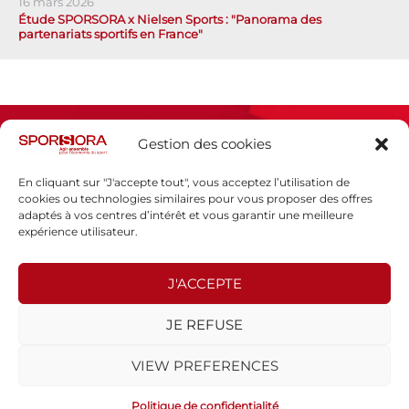
16 mars 2026
Étude SPORSORA x Nielsen Sports : "Panorama des
partenariats sportifs en France"
Gestion des cookies
En cliquant sur "J'accepte tout", vous acceptez l’utilisation de
cookies ou technologies similaires pour vous proposer des offres
adaptés à vos centres d’intérêt et vous garantir une meilleure
Espace presse
expérience utilisateur.
Mentions légales
Politique de confidentialité
J'ACCEPTE
SPORSORA
JE REFUSE
130 rue de Lourmel
75015 PARIS
VIEW PREFERENCES
sporsora@sporsora.com
Site réalisé par
WEB Stratégies
- © 2026 Tous droits réservés.
Politique de confidentialité