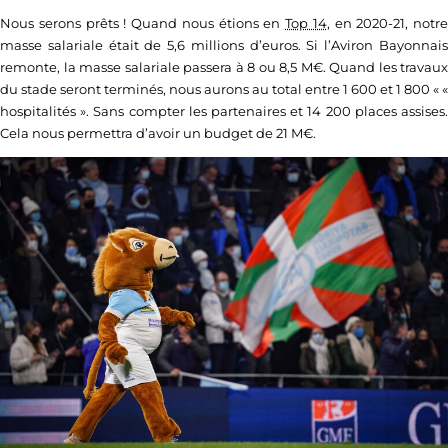
Nous serons prêts ! Quand nous étions en
Top 14
, en 2020-21, notre
masse salariale était de 5,6 millions d’euros. Si l’Aviron Bayonnais
remonte, la masse salariale passera à 8 ou 8,5 M€. Quand les travaux
du stade seront terminés, nous aurons au total entre 1 600 et 1 800 « «
hospitalités ». Sans compter les partenaires et 14 200 places assises.
Cela nous permettra d’avoir un budget de 21 M€.