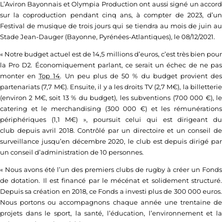
L’Aviron Bayonnais et Olympia Production ont aussi signé un accord
sur la coproduction pendant cinq ans, à compter de 2023, d’un
Festival de musique de trois jours qui se tiendra au mois de juin au
Stade Jean-Dauger (Bayonne, Pyrénées-Atlantiques), le 08/12/2021.
« Notre budget actuel est de 14,5 millions d’euros, c’est très bien pour
la Pro D2. Économiquement parlant, ce serait un échec de ne pas
monter en
Top 14
. Un peu plus de 50 % du budget provient de
partenariats (7,7 M€). Ensuite, il y a les droits TV (2,7 M€), la billetterie
(environ 2 M€, soit 13 % du budget), les subventions (700 000 €), le
catering et le merchandising (300 000 €) et les rémunérations
périphériques (1,1 M€) », poursuit celui qui est dirigeant du
club depuis avril 2018. Contrôlé par un directoire et un conseil de
surveillance jusqu’en décembre 2020, le club est depuis dirigé par
un conseil d’administration de 10 personnes.
« Nous avons été l’un des premiers clubs de rugby à créer un Fonds
de dotation. Il est financé par le mécénat et solidement structuré.
Depuis sa création en 2018, ce Fonds a investi plus de 300 000 euros.
Nous portons ou accompagnons chaque année une trentaine de
projets dans le sport, la santé, l’éducation, l’environnement et la