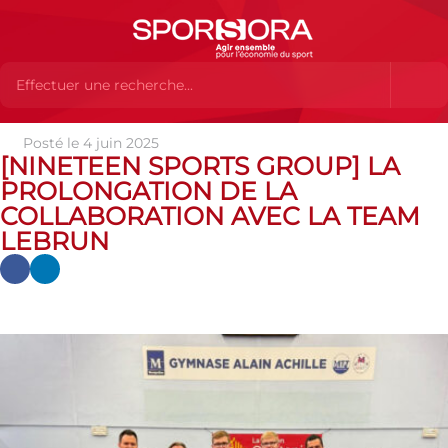
Posté le 4 juin 2025
Actualités
Actualités
Actualités des MEMBRES
[NINETEEN SPORTS GROUP] LA
[Nineteen Sports Group] La prolongation de la collaboration avec la
PROLONGATION DE LA
Team Lebrun
COLLABORATION AVEC LA TEAM
LEBRUN