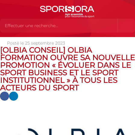
Posté le 25 septembre 2023
Actualités
Actualités
Actualités des MEMBRES
[OLBIA
[OLBIA CONSEIL] OLBIA
CONSEIL] OLBIA FORMATION OUVRE SA NOUVELLE PROMOTION «
FORMATION OUVRE SA NOUVELLE
ÉVOLUER DANS LE SPORT BUSINESS ET LE SPORT INSTITUTIONNEL
» À TOUS LES ACTEURS DU SPORT
PROMOTION « ÉVOLUER DANS LE
SPORT BUSINESS ET LE SPORT
INSTITUTIONNEL » À TOUS LES
ACTEURS DU SPORT