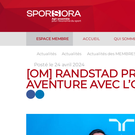
ESPACE MEMBRE
ACCUEIL
QUI SOMM
Actualités
Actualités
Actualités des MEMBRE
Posté le 24 avril 2024
[OM] RANDSTAD P
AVENTURE AVEC L’