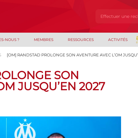
ES-NOUS ?
MEMBRES
RESSOURCES
ACTIVITÉS
S
[OM] RANDSTAD PROLONGE SON AVENTURE AVEC L’OM JUSQU’
ROLONGE SON
OM JUSQU’EN 2027