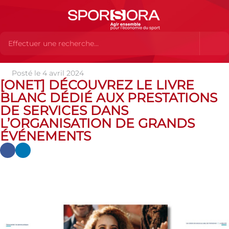
Posté le 4 avril 2024
Actualités
Actualités
Actualités des MEMBRES
[ONET]
[ONET] DÉCOUVREZ LE LIVRE
Découvrez le livre blanc dédié aux prestations de services dans
BLANC DÉDIÉ AUX PRESTATIONS
l’organisation de grands événements
DE SERVICES DANS
L’ORGANISATION DE GRANDS
ÉVÉNEMENTS