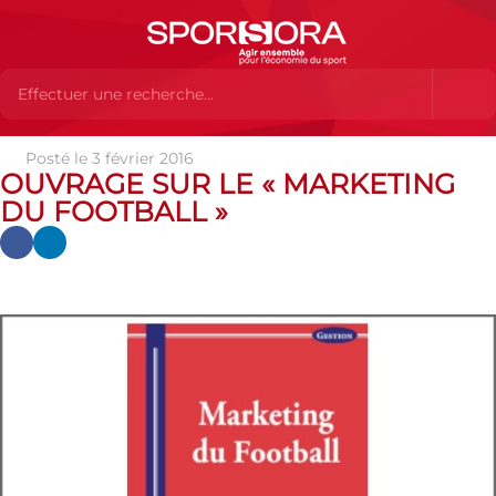
Posté le 3 février 2016
Actualités
Actualités
Actualités des MEMBRES
Ouvrage
OUVRAGE SUR LE « MARKETING
sur le « Marketing du Football »
DU FOOTBALL »