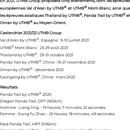
En 2021, UTMB Group proposera cinq événements, dont les épreuves
®
®
européennes Val d’Aran by UTMB
et UTMB
Mont-Blanc, ainsi qu
®
®
les épreuves asiatiques Thailand by UTMB
, Panda Trail by UTMB
e
®
Oman by UTMB
au Moyen-Orient.
Caelendrier 2021/22 UTMB Group
®
Val d’Aran by UTMB
, Espagne : 9-10 juillet 2021
®
UTMB
Mont-Blanc : 23-29 août 2021
®
Thailand by UTMB
: 29-31 octobre 2021
®
Panda Trail by UTMB
, Chine : 19-21 novembre 2021
®
Oman by UTMB
: décembre 2021
®
Gaoligong by UTMB
, Chine : mars 2022
Résultats
®
Panda Trail by UTMB
2020
Dragon Panda Trail, DPT (160km)
Homme : Liang Jing – 19 heures, 7 minutes, 22 secondes
Femme : Xiang Fu Zhao – 25 heures, 18 minutes, 49 secondes
Mad Panda Trail, MPT (106km)