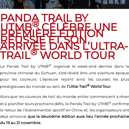
PANDA TRAIL BY
®
UTMB
CÉLÈBRE UNE
PREMIÈRE ÉDITION
RÉUSSIE ET SON
ARRIVÉE DANS L’ULTRA-
®
TRAIL
WORLD TOUR
®
Le Panda Trail by UTMB
organisé le week-end dernier dans l
province chinoise du Sichuan, s’est révelé être une aventure épique
pour les coureurs. L’épreuve rejoint ainsi les courses les plus
®
prestigieuses du monde au sein de
l’Ultra-Trail
World Tour
.
Alors que les coureurs de trail du monde entier commencent à rêver
®
et à planifier leurs prochains défis, le Panda Trail by UTMB
confirm
le retour de l’événementiel sportif en Chine et, les organisateurs ont
déjà annoncé
que la deuxième édition aura lieu l’année prochain
du 19 au 21 novembre.