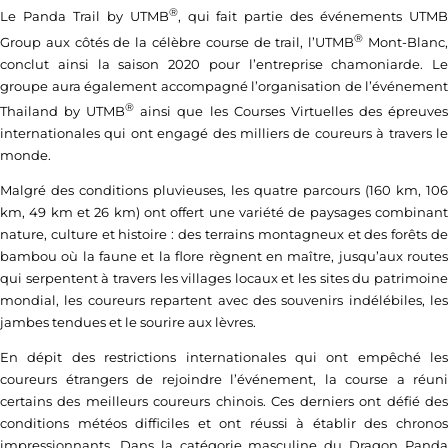
®
Le Panda Trail by UTMB
, qui fait partie des événements UTM
®
Group aux côtés de la célèbre course de trail, l’UTMB
Mont-Blanc
conclut ainsi la saison 2020 pour l’entreprise chamoniarde. Le
groupe aura également accompagné l’organisation de l’événement
®
Thailand by UTMB
ainsi que les Courses Virtuelles des épreuve
internationales qui ont engagé des milliers de coureurs à travers le
monde.
Malgré des conditions pluvieuses, les quatre parcours (160 km, 106
km, 49 km et 26 km) ont offert une variété de paysages combinant
nature, culture et histoire : des terrains montagneux et des forêts de
bambou où la faune et la flore règnent en maître, jusqu’aux routes
qui serpentent à travers les villages locaux et les sites du patrimoine
mondial, les coureurs repartent avec des souvenirs indélébiles, les
jambes tendues et le sourire aux lèvres.
En dépit des restrictions internationales qui ont empêché les
coureurs étrangers de rejoindre l’événement, la course a réuni
certains des meilleurs coureurs chinois. Ces derniers ont défié des
conditions météos difficiles et ont réussi à établir des chronos
impressionnants. Dans la catégorie masculine du Dragon Panda