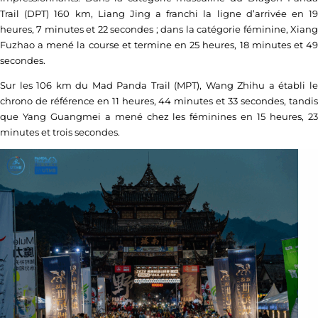
Trail (DPT) 160 km, Liang Jing a franchi la ligne d’arrivée en 19
heures, 7 minutes et 22 secondes ; dans la catégorie féminine, Xiang
Fuzhao a mené la course et termine en 25 heures, 18 minutes et 49
secondes.
Sur les 106 km du Mad Panda Trail (MPT), Wang Zhihu a établi le
chrono de référence en 11 heures, 44 minutes et 33 secondes, tandis
que Yang Guangmei a mené chez les féminines en 15 heures, 23
minutes et trois secondes.