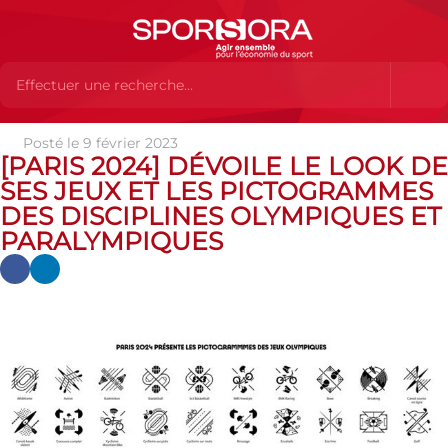
Posté le 9 février 2023
Actualités
Actualités
Actualités des MEMBRES
[Paris
[PARIS 2024] DÉVOILE LE LOOK DE
2024] dévoile le look de ses Jeux et les pictogrammes des disciplines
SES JEUX ET LES PICTOGRAMMES
olympiques et paralympiques
DES DISCIPLINES OLYMPIQUES ET
PARALYMPIQUES