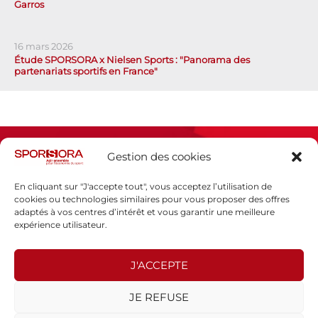
Garros
16 mars 2026
Étude SPORSORA x Nielsen Sports : "Panorama des
partenariats sportifs en France"
Gestion des cookies
En cliquant sur "J'accepte tout", vous acceptez l’utilisation de
cookies ou technologies similaires pour vous proposer des offres
adaptés à vos centres d’intérêt et vous garantir une meilleure
Espace presse
expérience utilisateur.
Mentions légales
Politique de confidentialité
J'ACCEPTE
SPORSORA
JE REFUSE
130 rue de Lourmel