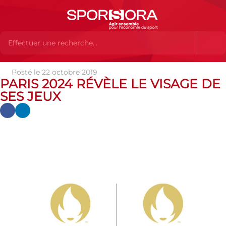
Posté le 22 octobre 2019
Actualités
Actualités
Actualités des MEMBRES
Paris
PARIS 2024 RÉVÈLE LE VISAGE DE
2024 révèle le visage de ses Jeux
SES JEUX