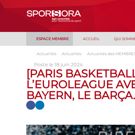
ESPACE MEMBRE
ACCUEIL
QUI SOMM
Actualités
Actualités
Actualités des MEMBRE
Posté le 18 juin 2024
[PARIS BASKETBAL
L’EUROLEAGUE AVE
BAYERN, LE BARÇA…