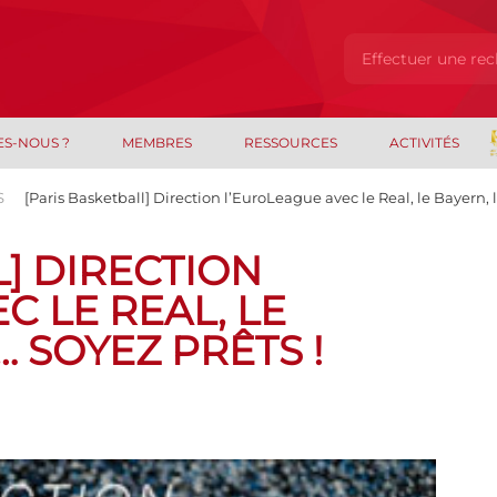
ES-NOUS ?
MEMBRES
RESSOURCES
ACTIVITÉS
S
[Paris Basketball] Direction l’EuroLeague avec le Real, le Bayern, 
L] DIRECTION
C LE REAL, LE
 SOYEZ PRÊTS !