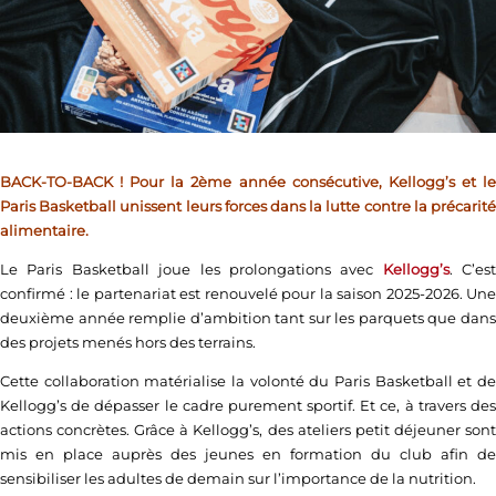
BACK-TO-BACK ! Pour la 2ème année consécutive, Kellogg’s et le
Paris Basketball unissent leurs forces dans la lutte contre la précarité
alimentaire.
Le Paris Basketball joue les prolongations avec
Kellogg’s
. C’est
confirmé : le partenariat est renouvelé pour la saison 2025-2026. Une
deuxième année remplie d’ambition tant sur les parquets que dans
des projets menés hors des terrains.
Cette collaboration matérialise la volonté du Paris Basketball et de
Kellogg’s de dépasser le cadre purement sportif. Et ce, à travers des
actions concrètes. Grâce à Kellogg’s, des ateliers petit déjeuner sont
mis en place auprès des jeunes en formation du club afin de
sensibiliser les adultes de demain sur l’importance de la nutrition.