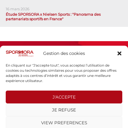
16 mars 2026
Étude SPORSORA x Nielsen Sports : "Panorama des
partenariats sportifs en France"
Gestion des cookies
En cliquant sur "J'accepte tout", vous acceptez l’utilisation de
cookies ou technologies similaires pour vous proposer des offres
adaptés à vos centres d’intérêt et vous garantir une meilleure
Espace presse
expérience utilisateur.
Mentions légales
Politique de confidentialité
J'ACCEPTE
SPORSORA
JE REFUSE
130 rue de Lourmel
75015 PARIS
VIEW PREFERENCES
sporsora@sporsora.com