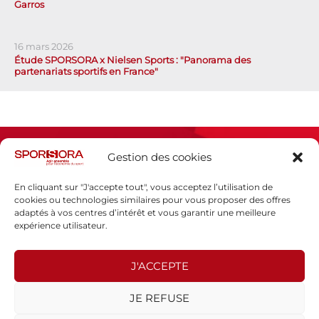
Garros
16 mars 2026
Étude SPORSORA x Nielsen Sports : "Panorama des
partenariats sportifs en France"
Gestion des cookies
En cliquant sur "J'accepte tout", vous acceptez l’utilisation de
cookies ou technologies similaires pour vous proposer des offres
adaptés à vos centres d’intérêt et vous garantir une meilleure
Espace presse
expérience utilisateur.
Mentions légales
Politique de confidentialité
J'ACCEPTE
SPORSORA
JE REFUSE
130 rue de Lourmel