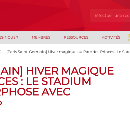
ES-NOUS ?
MEMBRES
RESSOURCES
ACTIVITÉS
S
[Paris Saint-Germain] Hiver magique au Parc des Princes : Le St
MAIN] HIVER MAGIQUE
ES : LE STADIUM
RPHOSE AVEC
»