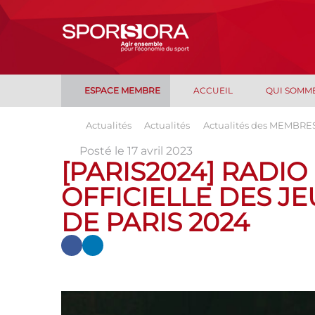
ESPACE MEMBRE
ACCUEIL
QUI SOMM
Actualités
Actualités
Actualités des MEMBRE
Posté le 17 avril 2023
[PARIS2024] RADIO
OFFICIELLE DES J
DE PARIS 2024