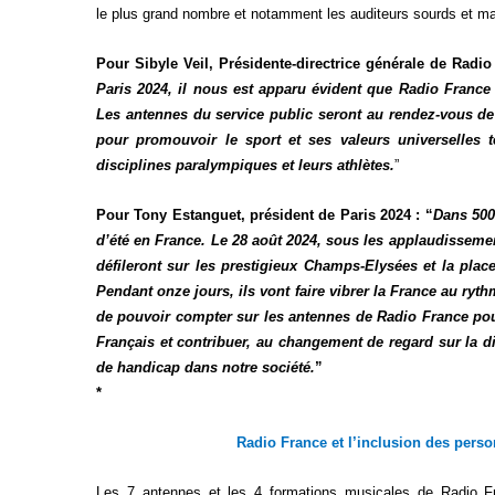
le plus grand nombre et notamment les auditeurs sourds et m
Pour Sibyle Veil, Présidente-directrice générale de Radio
Paris 2024, il nous est apparu évident que Radio Franc
Les antennes du service public seront au rendez-vous de 
pour promouvoir le sport et ses valeurs universelles te
disciplines paralympiques et leurs athlètes.
”
Pour Tony Estanguet, président de Paris 2024 : “
Dans 500
d’été en France. Le 28 août 2024, sous les applaudisseme
défileront sur les prestigieux Champs-Elysées et la pla
Pendant onze jours, ils vont faire vibrer la France au ryt
de pouvoir compter sur les antennes de Radio France pou
Français et contribuer, au changement de regard sur la di
de handicap dans notre société.
”
*
Radio France et l’inclusion des pers
Les 7 antennes et les 4 formations musicales de Radio Fr