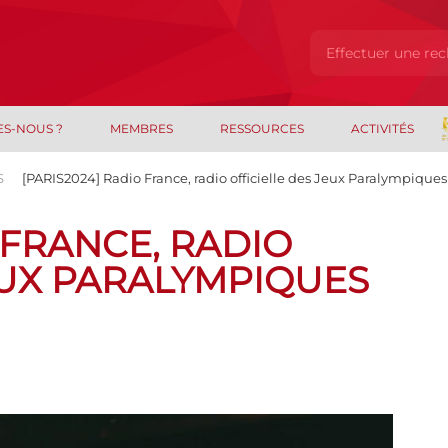
ES-NOUS ?
MEMBRES
RESSOURCES
ACTIVITÉS
S
[PARIS2024] Radio France, radio officielle des Jeux Paralympiques
 FRANCE, RADIO
EUX PARALYMPIQUES