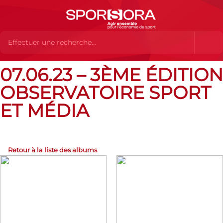
07.06.23 – 3ÈME ÉDITION
Albums Flickr
07.06.23 – 3ème édition Observatoire Sport et
Média
OBSERVATOIRE SPORT
ET MÉDIA
Retour à la liste des albums