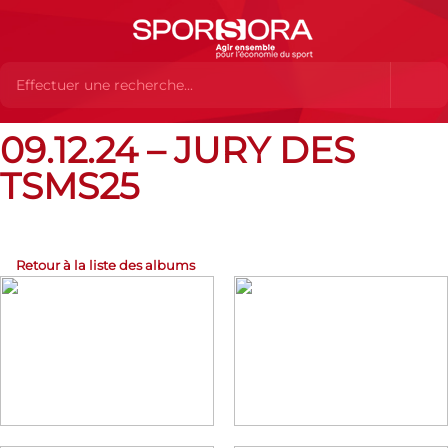
09.12.24 – JURY DES
Albums Flickr
09.12.24 – Jury des TSMS25
TSMS25
Retour à la liste des albums