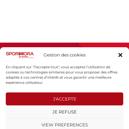
Gestion des cookies
En cliquant sur "J'accepte tout", vous acceptez l’utilisation de
cookies ou technologies similaires pour vous proposer des offres
adaptés à vos centres d’intérêt et vous garantir une meilleure
Espace presse
expérience utilisateur.
Mentions légales
Politique de confidentialité
J'ACCEPTE
SPORSORA
JE REFUSE
130 rue de Lourmel
75015 PARIS
VIEW PREFERENCES