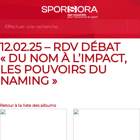
12.02.25 – RDV DÉBAT
Albums Flickr
12.02.25 – RDV Débat « Du nom à l’impact, les pouvoirs
du Naming »
« DU NOM À L’IMPACT,
LES POUVOIRS DU
NAMING »
Retour à la liste des albums