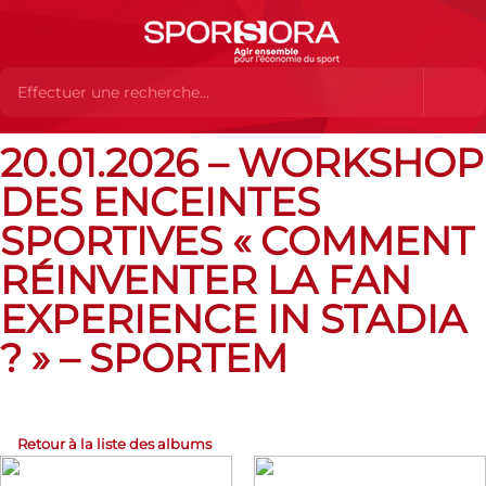
20.01.2026 – WORKSHOP
Albums Flickr
20.01.2026 – Workshop des enceintes sportives
« Comment réinventer la fan experience in stadia ? » – SPORTEM
DES ENCEINTES
SPORTIVES « COMMENT
RÉINVENTER LA FAN
EXPERIENCE IN STADIA
? » – SPORTEM
Retour à la liste des albums