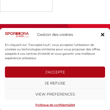
Gestion des cookies
En cliquant sur "J'accepte tout", vous acceptez l’utilisation de
cookies ou technologies similaires pour vous proposer des offres
adaptés à vos centres d’intérêt et vous garantir une meilleure
Espace presse
expérience utilisateur.
Mentions légales
Politique de confidentialité
J'ACCEPTE
SPORSORA
JE REFUSE
130 rue de Lourmel
75015 PARIS
VIEW PREFERENCES
sporsora@sporsora.com
Site réalisé par
WEB Stratégies
- © 2026 Tous droits réservés.
Politique de confidentialité