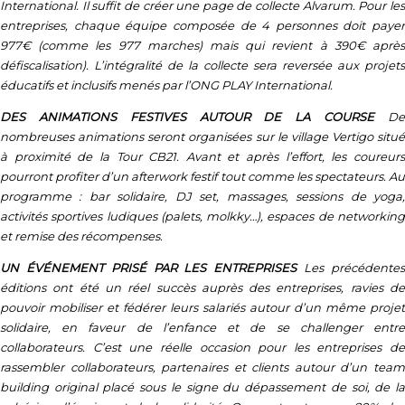
International. Il suffit de créer une page de collecte Alvarum. Pour les
entreprises, chaque équipe composée de 4 personnes doit payer
977€ (comme les 977 marches) mais qui revient à 390€ après
défiscalisation). L’intégralité de la collecte sera reversée aux projets
éducatifs et inclusifs menés par l’ONG PLAY International.
DES ANIMATIONS FESTIVES AUTOUR DE LA COURSE
D
nombreuses animations seront organisées sur le village Vertigo situé
à proximité de la Tour CB21. Avant et après l’effort, les coureurs
pourront profiter d’un afterwork festif tout comme les spectateurs. Au
programme : bar solidaire, DJ set, massages, sessions de yoga,
activités sportives ludiques (palets, molkky…), espaces de networking
et remise des récompenses.
UN ÉVÉNEMENT PRISÉ PAR LES ENTREPRISES
Les précédente
éditions ont été un réel succès auprès des entreprises, ravies de
pouvoir mobiliser et fédérer leurs salariés autour d’un même projet
solidaire, en faveur de l’enfance et de se challenger entre
collaborateurs. C’est une réelle occasion pour les entreprises de
rassembler collaborateurs, partenaires et clients autour d’un team
building original placé sous le signe du dépassement de soi, de la