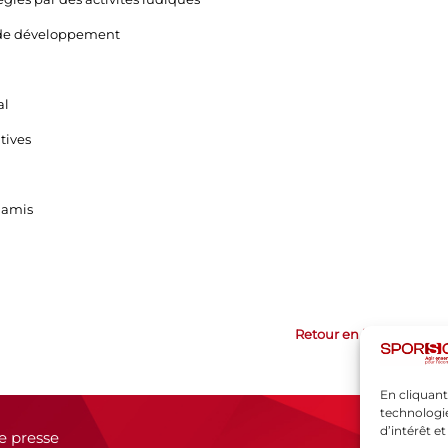
l de développement
al
tives
s amis
Retour en haut
En cliquant
technologie
d’intérêt e
e presse