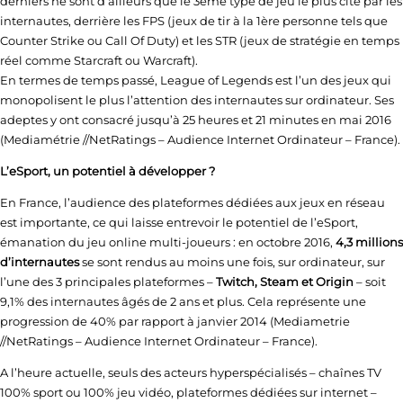
derniers ne sont d’ailleurs que le 3ème type de jeu le plus cité par les
internautes, derrière les FPS (jeux de tir à la 1ère personne tels que
Counter Strike ou Call Of Duty) et les STR (jeux de stratégie en temps
réel comme Starcraft ou Warcraft).
En termes de temps passé, League of Legends est l’un des jeux qui
monopolisent le plus l’attention des internautes sur ordinateur. Ses
adeptes y ont consacré jusqu’à 25 heures et 21 minutes en mai 2016
(Mediamétrie //NetRatings – Audience Internet Ordinateur – France).
L’eSport, un potentiel à développer ?
En France, l’audience des plateformes dédiées aux jeux en réseau
est importante, ce qui laisse entrevoir le potentiel de l’eSport,
émanation du jeu online multi-joueurs : en octobre 2016,
4,3 millions
d’internautes
se sont rendus au moins une fois, sur ordinateur, sur
l’une des 3 principales plateformes –
Twitch, Steam et Origin
– soit
9,1% des internautes âgés de 2 ans et plus. Cela représente une
progression de 40% par rapport à janvier 2014 (Mediametrie
//NetRatings – Audience Internet Ordinateur – France).
A l’heure actuelle, seuls des acteurs hyperspécialisés – chaînes TV
100% sport ou 100% jeu vidéo, plateformes dédiées sur internet –