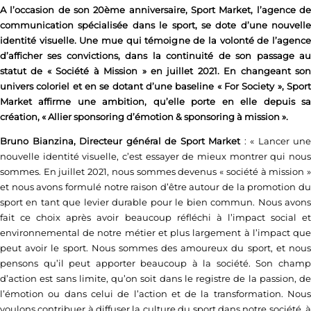
A l’occasion de son 20ème anniversaire, Sport Market, l’agence de
communication spécialisée dans le sport, se dote d’une nouvelle
identité visuelle. Une mue qui témoigne de la volonté de l’agence
d’afficher ses convictions, dans la continuité de son passage au
statut de « Société à Mission » en juillet 2021. En changeant son
univers coloriel et en se dotant d’une baseline « For Society », Sport
Market affirme une ambition, qu’elle porte en elle depuis sa
création, « Allier sponsoring d’émotion & sponsoring à mission ».
Bruno Bianzina, Directeur général de Sport Market
: « Lancer une
nouvelle identité visuelle, c’est essayer de mieux montrer qui nous
sommes. En juillet 2021, nous sommes devenus « société à mission »
et nous avons formulé notre raison d’être autour de la promotion du
sport en tant que levier durable pour le bien commun. Nous avons
fait ce choix après avoir beaucoup réfléchi à l’impact social et
environnemental de notre métier et plus largement à l’impact que
peut avoir le sport. Nous sommes des amoureux du sport, et nous
pensons qu’il peut apporter beaucoup à la société. Son champ
d’action est sans limite, qu’on soit dans le registre de la passion, de
l’émotion ou dans celui de l’action et de la transformation. Nous
voulons contribuer à diffuser la culture du sport dans notre société, à