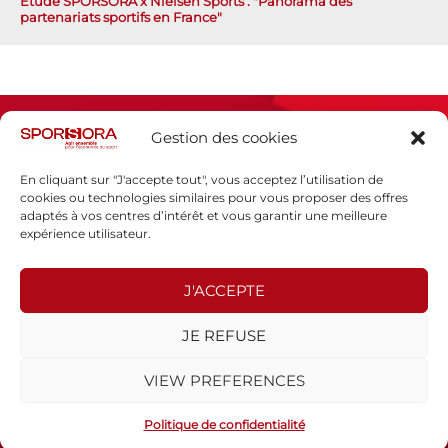
Étude SPORSORA x Nielsen Sports : "Panorama des
partenariats sportifs en France"
Gestion des cookies
En cliquant sur "J'accepte tout", vous acceptez l’utilisation de
cookies ou technologies similaires pour vous proposer des offres
adaptés à vos centres d’intérêt et vous garantir une meilleure
Espace presse
expérience utilisateur.
Mentions légales
Politique de confidentialité
J'ACCEPTE
SPORSORA
JE REFUSE
130 rue de Lourmel
75015 PARIS
VIEW PREFERENCES
sporsora@sporsora.com
Site réalisé par
WEB Stratégies
- © 2026 Tous droits réservés.
Politique de confidentialité