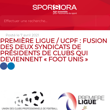
Posté le 7 avril 2021
Actualités
Actualités
Actualités des MEMBRES
Première
PREMIÈRE LIGUE / UCPF : FUSION
Ligue / UCPF : fusion des deux syndicats de présidents de clubs qui
DES DEUX SYNDICATS DE
deviennent « Foot Unis »
PRÉSIDENTS DE CLUBS QUI
DEVIENNENT « FOOT UNIS »